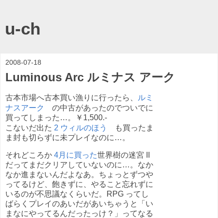
u-ch
2008-07-18
Luminous Arc ルミナス アーク
古本市場へ古本買い漁りに行ったら、
ルミ
ナスアーク
の中古があったのでついでに
買ってしまった…。￥1,500.-
こないだ出た
2 ウィルのほう
も買ったま
ま封も切らずに未プレイなのに…。
それどころか
4月に買った
世界樹の迷宮 II
だってまだクリアしていないのに…。なか
なか進まないんだよなあ。ちょっとずつや
ってるけど、飽きずに、やること忘れずに
いるのが不思議なくらいだ。RPG ってし
ばらくプレイのあいだがあいちゃうと「い
まなにやってるんだったっけ？」ってなる