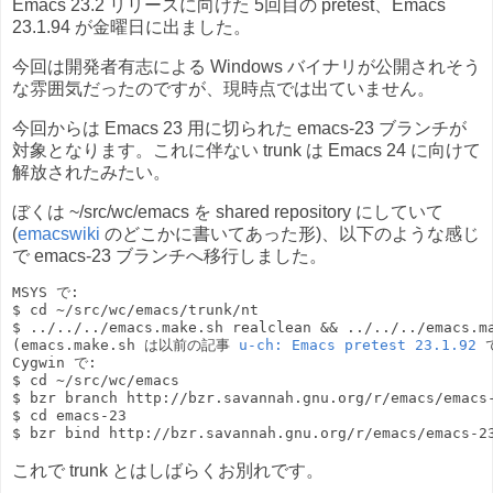
Emacs 23.2 リリースに向けた 5回目の pretest、Emacs
23.1.94 が金曜日に出ました。
今回は開発者有志による Windows バイナリが公開されそう
な雰囲気だったのですが、現時点では出ていません。
今回からは Emacs 23 用に切られた emacs-23 ブランチが
対象となります。これに伴ない trunk は Emacs 24 に向けて
解放されたみたい。
ぼくは ~/src/wc/emacs を shared repository にしていて
(
emacswiki
のどこかに書いてあった形)、以下のような感じ
で emacs-23 ブランチへ移行しました。
MSYS で:

$ cd ~/src/wc/emacs/trunk/nt

$ ../../../emacs.make.sh realclean && ../../../emacs.ma
(emacs.make.sh は以前の記事 
u-ch: Emacs pretest 23.1.92
 
Cygwin で:

$ cd ~/src/wc/emacs

$ bzr branch http://bzr.savannah.gnu.org/r/emacs/emacs-
$ cd emacs-23

$ bzr bind http://bzr.savannah.gnu.org/r/emacs/emacs-2
これで trunk とはしばらくお別れです。